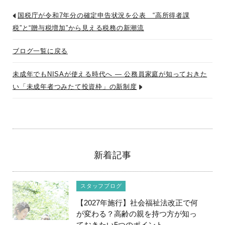
国税庁が令和7年分の確定申告状況を公表 “高所得者課
税”と“贈与税増加”から見える税務の新潮流
ブログ一覧に戻る
未成年でもNISAが使える時代へ ― 公務員家庭が知っておきた
い「未成年者つみたて投資枠」の新制度
新着記事
スタッフブログ
【2027年施行】社会福祉法改正で何
が変わる？高齢の親を持つ方が知っ
ておきたい5つのポイント