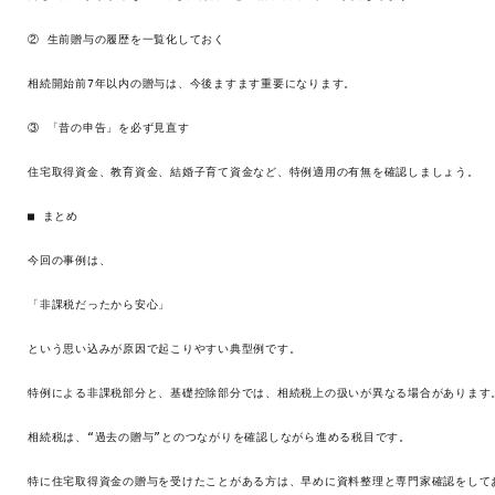
② 生前贈与の履歴を一覧化しておく

相続開始前7年以内の贈与は、今後ますます重要になります。

③ 「昔の申告」を必ず見直す

住宅取得資金、教育資金、結婚子育て資金など、特例適用の有無を確認しましょう。

■ まとめ

今回の事例は、

「非課税だったから安心」

という思い込みが原因で起こりやすい典型例です。

特例による非課税部分と、基礎控除部分では、相続税上の扱いが異なる場合があります。
相続税は、“過去の贈与”とのつながりを確認しながら進める税目です。
