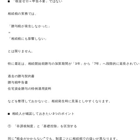
■ 「税金ゼロ＝申告不要」ではない

相続税の実務では、

「贈与税が発生しなかった」

＝

「相続税にも影響しない」

とは限りません。

特に最近は、相続開始前贈与の加算期間が「3年」から「7年」へ段階的に延長されてい
過去の贈与契約書

贈与税申告書

住宅資金贈与の特例適用資料

などを整理しておかないと、相続発生時に見落としやすくなります。

■ 相続人が確認しておきたい3つのポイント

① 「非課税制度」と「基礎控除」を区別する

同じ“税金がかからない”でも、制度ごとに相続税での扱いが異なります。
