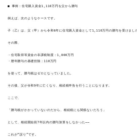
■ 事例：住宅購入資金1,110万円を父から贈与

例えば、次のようなケースです。

子（乙）は、父（甲）から令和6年に住宅購入資金として1,110万円の贈与を受けました
その際、

・住宅取得等資金の非課税制度：1,000万円

・暦年贈与の基礎控除：110万円

を使って、贈与税はゼロとなっていました。

その後、父が令和9年に亡くなり、相続税申告を行うことになります。

ここで、

「贈与税がかかっていないのだから、相続税にも関係ないだろう」

として、相続開始前7年以内の贈与加算をしなかった――

これが“誤り”です。
