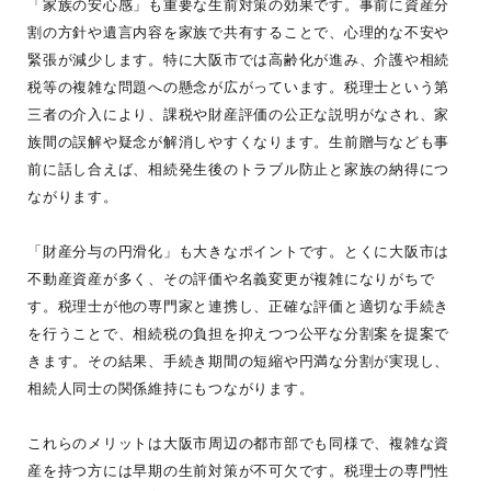
「家族の安心感」も重要な生前対策の効果です。事前に資産分
割の方針や遺言内容を家族で共有することで、心理的な不安や
緊張が減少します。特に大阪市では高齢化が進み、介護や相続
税等の複雑な問題への懸念が広がっています。税理士という第
三者の介入により、課税や財産評価の公正な説明がなされ、家
族間の誤解や疑念が解消しやすくなります。生前贈与なども事
前に話し合えば、相続発生後のトラブル防止と家族の納得につ
ながります。
「財産分与の円滑化」も大きなポイントです。とくに大阪市は
不動産資産が多く、その評価や名義変更が複雑になりがちで
す。税理士が他の専門家と連携し、正確な評価と適切な手続き
を行うことで、相続税の負担を抑えつつ公平な分割案を提案で
きます。その結果、手続き期間の短縮や円満な分割が実現し、
相続人同士の関係維持にもつながります。
これらのメリットは大阪市周辺の都市部でも同様で、複雑な資
産を持つ方には早期の生前対策が不可欠です。税理士の専門性