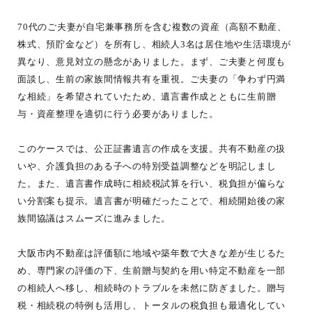
70代のご夫妻が自宅兼事務所を含む複数の資産（高額不動産、
株式、預貯金など）を所有し、相続人3名は居住地や生活環境が
異なり、意見対立の懸念がありました。まず、ご夫妻と何度も
面談し、生前の家族間情報共有を重視。ご夫妻の「争わず円満
な相続」を希望されていたため、遺言書作成とともに生前贈
与・資産整理を適切に行う必要がありました。
このケースでは、公正証書遺言の作成を支援。共有不動産の扱
いや、介護負担のある子への特別受益調整などを明記しまし
た。また、遺言書作成時に相続税試算を行い、税負担が偏らな
い分割案も提示。遺言書が明確だったことで、相続開始後の家
族間協議はスムーズに進みました。
大阪市内不動産は評価額に地域や築年数で大きな差が生じるた
め、専門家の評価の下、生前贈与契約を用い特定不動産を一部
の相続人へ移し、相続時のトラブルを未然に防ぎました。贈与
税・相続税の特例も活用し、トータルの税負担も最適化してい