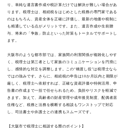
り、単純な遺言書作成や税計算だけでは解決が難しい場合があ
ります。税理士は、相続税をはじめとした税務の専門家である
のはもちろん、資産全体を正確に評価し、最新の地価や税制に
も精通している点がメリットです。また、遺言作成や生前贈
与、将来の「争族」防止といった対策もトータルでサポートし
ます。
大阪市のような都市部では、家族間の利害関係が複雑化しやす
く、税理士は第三者として家族のコミュニケーションを円滑に
し、感情的な対立を調整します。この“橋渡し役”は税理士なら
ではの強みです。さらに、相続税の申告は10か月以内と期限が
厳しく、税理士へ依頼すれば、正確な資産評価や特例活用、申
告書の作成まで一括で任せられるため、負担やリスクを軽減で
きます。加えて、高齢者の財産管理や成年後見制度、配偶者居
住権など、税務と法務を横断する相談もワンストップで対応
し、司法書士や弁護士との連携もスムーズです。
【大阪市で税理士に相談する際のポイント】