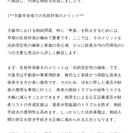
へ相談し、円満な相続を目指しましょう。
{**大阪市全域での生前対策のメリット**
大阪市における相続問題、特に「争族」を防止するためには、
早期の生前対策が極めて重要です。ここでは、そのメリットを
法的安定性の確保と家族の安心感、さらに財産分与の円滑化の2
つの主要な視点から詳しく解説します。
まず、生前対策最大のメリットは「法的安定性の確保」です。
大阪市は不動産や事業用財産、株式など多様かつ高額な資産を
保有する方が多い都市です。そのため、法令に即した遺言や財
産の整理を事前に行うと、将来の相続トラブルや紛争リスクを
大幅に減らすことができます。税理士による公正証書遺言や財
産リストの作成支援は、遺産分割協議のトラブルを防ぎ、相続
手続きの透明性も高めます。しっかりした法的基盤は、相続人
間の対立を防ぎ手続きを正確に進められる土台となります。