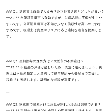
### Q1: 遺言書は自筆で大丈夫？公正証書遺言とどちらが良い？
**A1:** 自筆証書遺言も有効ですが、財産記載に不備が生じや
すいです。公正証書遺言は不備が少なく信頼性が高いのでおす
すめです。税理士は資産やリスクに応じ適切な遺言を提案しま
す。
—
### Q2: 生前贈与の進め方は？大阪市の不動産は？
**A2:** 不動産の評価が難しいため、慎重に進めましょう。税
理士は不動産鑑定士と連携して贈与契約から登記まで支援し、
税負担も考慮します。計画的な相談が重要です。
—
### Q3: 家族間で資産分けに意見が割れた場合は調整できる？
**A3:** 税理士は家族間の橋渡しや問題整理も行えます。弁護