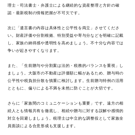
理士・司法書士・弁護士による継続的な資産整理と方針の確
認・最新税制の情報把握が不可欠です。
次に「遺言書の内容は具体性と公平性を両立」させてくださ
い。財産評価や分割根拠、特別受益や寄与分などを明確に記載
し、家族の納得感や透明性を高めましょう。不十分な内容では
争いが起きやすくなります。
また、「生前贈与や分割案は法的・税務的バランスを重視」し
ましょう。大阪市の不動産は評価額に幅があるため、贈与時の
公平性や税負担分散を慎重に検討します。生前贈与特例の活用
とともに、偏りによる不満を未然に防ぐことが大切です。
さらに「家族間のコミュニケーションも重要」です。遠方の相
続人とも情報共有を徹底し、相続や贈与に対する誤解や感情的
対立を回避しましょう。税理士は中立的な調整役として家族全
員面談による合意形成も支援します。