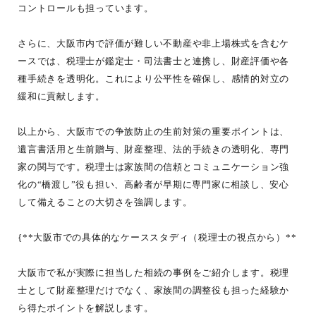
コントロールも担っています。
さらに、大阪市内で評価が難しい不動産や非上場株式を含むケ
ースでは、税理士が鑑定士・司法書士と連携し、財産評価や各
種手続きを透明化。これにより公平性を確保し、感情的対立の
緩和に貢献します。
以上から、大阪市での争族防止の生前対策の重要ポイントは、
遺言書活用と生前贈与、財産整理、法的手続きの透明化、専門
家の関与です。税理士は家族間の信頼とコミュニケーション強
化の“橋渡し”役も担い、高齢者が早期に専門家に相談し、安心
して備えることの大切さを強調します。
{**大阪市での具体的なケーススタディ（税理士の視点から）**
大阪市で私が実際に担当した相続の事例をご紹介します。税理
士として財産整理だけでなく、家族間の調整役も担った経験か
ら得たポイントを解説します。