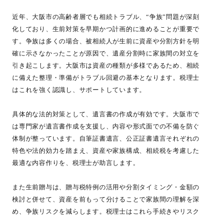
近年、大阪市の高齢者層でも相続トラブル、“争族”問題が深刻
化しており、生前対策を早期かつ計画的に進めることが重要で
す。争族は多くの場合、被相続人が生前に資産や分割方針を明
確に示さなかったことが原因で、遺産分割時に家族間の対立を
引き起こします。大阪市は資産の種類が多様であるため、相続
に備えた整理・準備がトラブル回避の基本となります。税理士
はこれを強く認識し、サポートしています。
具体的な法的対策として、遺言書の作成が有効です。大阪市で
は専門家が遺言書作成を支援し、内容や形式面での不備を防ぐ
体制が整っています。自筆証書遺言、公正証書遺言それぞれの
特色や法的効力を踏まえ、資産や家族構成、相続税を考慮した
最適な内容作りを、税理士が助言します。
また生前贈与は、贈与税特例の活用や分割タイミング・金額の
検討と併せて、資産を前もって分けることで家族間の理解を深
め、争族リスクを減らします。税理士はこれら手続きやリスク