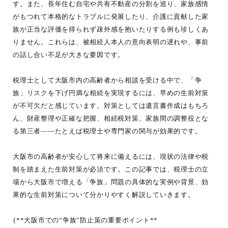
す。また、長年住む自宅や共有不動産の分割を巡り、家族感情
がもつれて本格的なトラブルに発展したり、介護に貢献した家
族が正当な評価を得られず疎外感を抱いたりする例も珍しくあ
りません。これらは、被相続人本人の意向表明の遅れや、事前
の話し合い不足が大きな要因です。
税理士として大阪市内の高齢者から相談を受ける中で、「争
族」リスクを下げ円満な相続を実現するには、早めの生前対策
が不可欠だと感じています。対策としては遺言書作成はもちろ
ん、財産整理や正確な把握、相続税対策、家族間の調整役とな
る第三者――たとえば税理士や専門家の関与が効果的です。
大阪市の高齢者が安心して将来に備えるには、現状の法律や税
制を踏まえた生前対策が必須です。この記事では、税理士の立
場から大阪市で増える「争族」問題の具体的な実例や背景、効
果的な生前対策について分かりやすく解説していきます。
{**大阪市での“争族”防止策の重要ポイント**