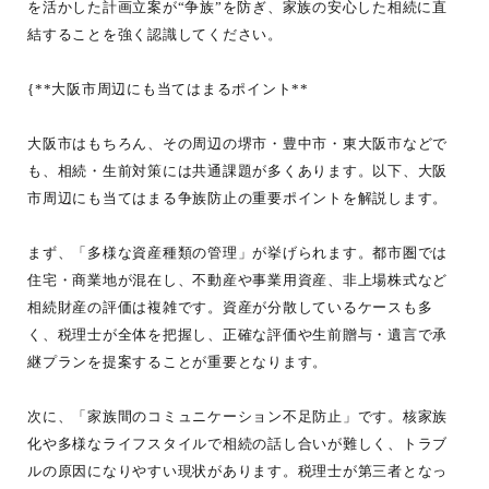
を活かした計画立案が“争族”を防ぎ、家族の安心した相続に直
結することを強く認識してください。
{**大阪市周辺にも当てはまるポイント**
大阪市はもちろん、その周辺の堺市・豊中市・東大阪市などで
も、相続・生前対策には共通課題が多くあります。以下、大阪
市周辺にも当てはまる争族防止の重要ポイントを解説します。
まず、「多様な資産種類の管理」が挙げられます。都市圏では
住宅・商業地が混在し、不動産や事業用資産、非上場株式など
相続財産の評価は複雑です。資産が分散しているケースも多
く、税理士が全体を把握し、正確な評価や生前贈与・遺言で承
継プランを提案することが重要となります。
次に、「家族間のコミュニケーション不足防止」です。核家族
化や多様なライフスタイルで相続の話し合いが難しく、トラブ
ルの原因になりやすい現状があります。税理士が第三者となっ