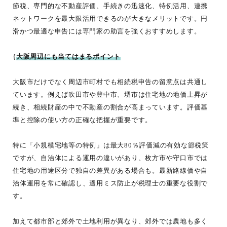
節税、専門的な不動産評価、手続きの迅速化、特例活用、連携
ネットワークを最大限活用できるのが大きなメリットです。円
滑かつ最適な申告には専門家の助言を強くおすすめします。
{
大阪周辺にも当てはまるポイント
大阪市だけでなく周辺市町村でも相続税申告の留意点は共通し
ています。例えば吹田市や豊中市、堺市は住宅地の地価上昇が
続き、相続財産の中で不動産の割合が高まっています。評価基
準と控除の使い方の正確な把握が重要です。
特に「小規模宅地等の特例」は最大80％評価減の有効な節税策
ですが、自治体による運用の違いがあり、枚方市や守口市では
住宅地の用途区分で独自の差異がある場合も。最新路線価や自
治体運用を常に確認し、適用ミス防止が税理士の重要な役割で
す。
加えて都市部と郊外で土地利用が異なり、郊外では農地も多く