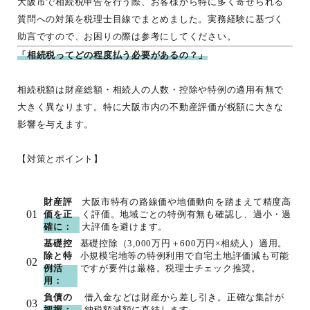
大阪市で相続税申告を行う際、お客様から特に多く寄せられる
質問への対策を税理士目線でまとめました。実務経験に基づく
助言ですので、お困りの際は参考にしてください。
「相続税ってどの程度払う必要があるの？」
相続税額は財産総額・相続人の人数・控除や特例の適用有無で
大きく異なります。特に大阪市内の不動産評価が税額に大きな
影響を与えます。
【対策とポイント】
財産評
大阪市特有の路線価や地価動向を踏まえて精度高
価を正
く評価。地域ごとの特例有無も確認し、過小・過
確に：
大評価を避けます。
基礎控
基礎控除（3,000万円＋600万円×相続人）適用。
除と特
小規模宅地等の特例利用で自宅土地評価減も可能
例活
ですが要件は厳格。税理士チェック推奨。
用：
負債の
借入金などは財産から差し引き。正確な集計が