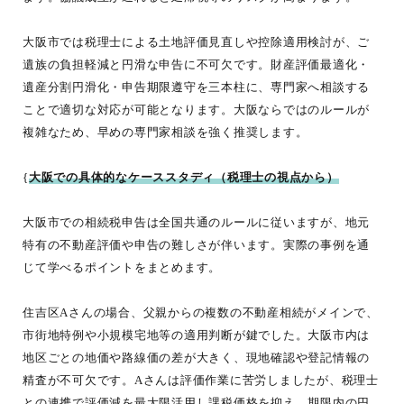
大阪市では税理士による土地評価見直しや控除適用検討が、ご
遺族の負担軽減と円滑な申告に不可欠です。財産評価最適化・
遺産分割円滑化・申告期限遵守を三本柱に、専門家へ相談する
ことで適切な対応が可能となります。大阪ならではのルールが
複雑なため、早めの専門家相談を強く推奨します。
{
大阪での具体的なケーススタディ（税理士の視点から）
大阪市での相続税申告は全国共通のルールに従いますが、地元
特有の不動産評価や申告の難しさが伴います。実際の事例を通
じて学べるポイントをまとめます。
住吉区Aさんの場合、父親からの複数の不動産相続がメインで、
市街地特例や小規模宅地等の適用判断が鍵でした。大阪市内は
地区ごとの地価や路線価の差が大きく、現地確認や登記情報の
精査が不可欠です。Aさんは評価作業に苦労しましたが、税理士
との連携で評価減を最大限活用し課税価格を抑え、期限内の円