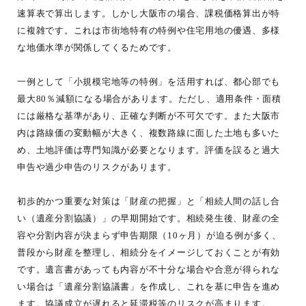
速算表で算出します。しかし大阪市の場合、課税価格算出が特
に複雑です。これは市街地特有の特例や住宅用地の優遇、多様
な地価水準が関係してくるためです。
一例として「小規模宅地等の特例」を活用すれば、都心部でも
最大80％減額になる場合があります。ただし、適用条件・面積
には厳格な基準があり、正確な判断が不可欠です。また大阪市
内は路線価の変動幅が大きく、複数路線に面した土地も多いた
め、土地評価は専門知識が必要となります。評価を誤ると過大
申告や過少申告のリスクがあります。
初歩的かつ重要な対策は「財産の把握」と「相続人間の話し合
い（遺産分割協議）」の早期開始です。相続発生後、財産の全
容や分割内容が決まらず申告期限（10ヶ月）が迫る例が多く、
普段から財産を整理し、相続分をイメージしておくことが有効
です。遺言書があっても内容が不十分な場合や合意が得られな
い場合は「遺産分割協議書」を作成し、これを基に申告を進め
ます。協議成立が遅れると延滞税等のリスクが高まります。