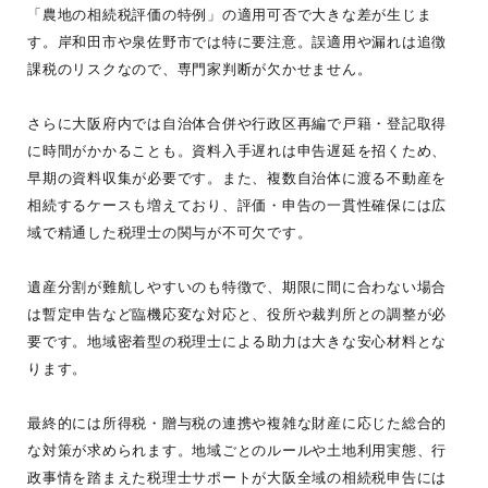
「農地の相続税評価の特例」の適用可否で大きな差が生じま
す。岸和田市や泉佐野市では特に要注意。誤適用や漏れは追徴
課税のリスクなので、専門家判断が欠かせません。
さらに大阪府内では自治体合併や行政区再編で戸籍・登記取得
に時間がかかることも。資料入手遅れは申告遅延を招くため、
早期の資料収集が必要です。また、複数自治体に渡る不動産を
相続するケースも増えており、評価・申告の一貫性確保には広
域で精通した税理士の関与が不可欠です。
遺産分割が難航しやすいのも特徴で、期限に間に合わない場合
は暫定申告など臨機応変な対応と、役所や裁判所との調整が必
要です。地域密着型の税理士による助力は大きな安心材料とな
ります。
最終的には所得税・贈与税の連携や複雑な財産に応じた総合的
な対策が求められます。地域ごとのルールや土地利用実態、行
政事情を踏まえた税理士サポートが大阪全域の相続税申告には