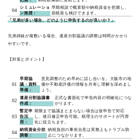
把握：
納税額減額に直結します。
シミュレーショ
早期相談で概算額や納税資金を把握し、
ン推奨：
節税策も検討できます。
「兄弟が多い場合、どのように申告するのが良いか？」
兄弟姉妹が複数いる場合、遺産分割協議の調整は時間がかかり
やすいです。
【対策とポイント】
早期協
意見調整のため早めに話し合いを。大阪市の地
議・資料
価や不動産評価の情報を共有し理解を深めまし
準備：
ょう。
遺産分割協議書
正式な書面化で申告内容の明確化につな
作成：
がります。
暫定申
期限まで協議まとまらない場合は仮申告で対応
告活
し、後日修正申告可能。税理士のサポートが円滑
用：
化に役立ちます。
納税資金分担
納税負担の事前合意は実務上もトラブル防
調整：
止につながります。