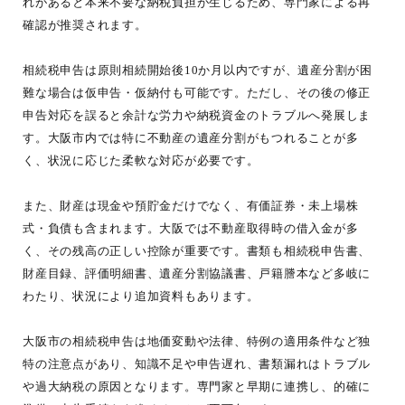
れがあると本来不要な納税負担が生じるため、専門家による再
確認が推奨されます。
相続税申告は原則相続開始後10か月以内ですが、遺産分割が困
難な場合は仮申告・仮納付も可能です。ただし、その後の修正
申告対応を誤ると余計な労力や納税資金のトラブルへ発展しま
す。大阪市内では特に不動産の遺産分割がもつれることが多
く、状況に応じた柔軟な対応が必要です。
また、財産は現金や預貯金だけでなく、有価証券・未上場株
式・負債も含まれます。大阪では不動産取得時の借入金が多
く、その残高の正しい控除が重要です。書類も相続税申告書、
財産目録、評価明細書、遺産分割協議書、戸籍謄本など多岐に
わたり、状況により追加資料もあります。
大阪市の相続税申告は地価変動や法律、特例の適用条件など独
特の注意点があり、知識不足や申告遅れ、書類漏れはトラブル
や過大納税の原因となります。専門家と早期に連携し、的確に