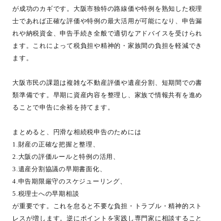
が成功のカギです。大阪市独特の路線価や特例を熟知した税理
士であれば正確な評価や特例の最大活用が可能になり、申告漏
れや納税資金、申告手続き全般で適切なアドバイスを受けられ
ます。これによって税負担や精神的・家族間の負担を軽減でき
ます。
大阪市民の課題は複雑な不動産評価や遺産分割、短期間での書
類準備です。早期に資産内容を整理し、家族で情報共有を進め
ることで申告に余裕を持てます。
まとめると、円滑な相続税申告のためには
1.財産の正確な把握と整理、
2.大阪の評価ルールと特例の活用、
3.遺産分割協議の早期書面化、
4.申告期限厳守のスケジューリング、
5.税理士への早期相談
が重要です。これを怠ると不要な負担・トラブル・精神的スト
レスが増します。逆にポイントを実践し専門家に相談すること