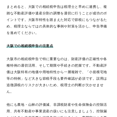
まとめると、大阪での相続税申告は税理士と早めに連携し、複
雑な不動産評価や遺産分割の調整を適切に行うことが成功のポ
イントです。大阪市特性を踏まえた対応で節税にもつながるた
め、税理士ならではの具体的な事例や対策を活かし、申告準備
を進めてください。
大阪での相続税申告の注意点
大阪市の相続税申告で特に重要なのは、財産評価の正確性や各
種特例の適切活用、そして期限や手続きの把握です。不動産評
価は大阪特有の地価や用地特性から一層複雑で、「小規模宅地
等の特例」など大きな節税手段も要件確認が必須です。誤用は
追徴課税のリスクが大きいため、税理士の判断が欠かせませ
ん。
他にも農地・山林の評価減、非課税財産や生命保険金の控除活
用、共有不動産や事業資産の扱いにも注意しましょう。控除漏