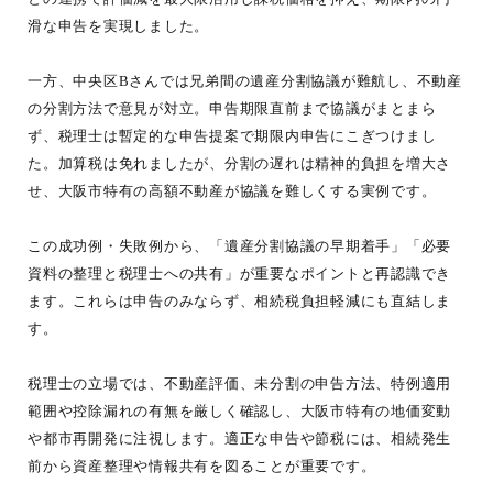
滑な申告を実現しました。
一方、中央区Bさんでは兄弟間の遺産分割協議が難航し、不動産
の分割方法で意見が対立。申告期限直前まで協議がまとまら
ず、税理士は暫定的な申告提案で期限内申告にこぎつけまし
た。加算税は免れましたが、分割の遅れは精神的負担を増大さ
せ、大阪市特有の高額不動産が協議を難しくする実例です。
この成功例・失敗例から、「遺産分割協議の早期着手」「必要
資料の整理と税理士への共有」が重要なポイントと再認識でき
ます。これらは申告のみならず、相続税負担軽減にも直結しま
す。
税理士の立場では、不動産評価、未分割の申告方法、特例適用
範囲や控除漏れの有無を厳しく確認し、大阪市特有の地価変動
や都市再開発に注視します。適正な申告や節税には、相続発生
前から資産整理や情報共有を図ることが重要です。