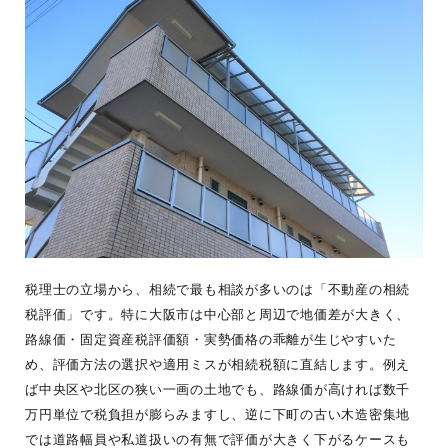
税理士の立場から、相続で最も相談が多いのは「不動産の相続
税評価」です。特に大阪市は中心部と周辺で地価差が大きく、
路線価・固定資産税評価額・実勢価格の乖離が生じやすいた
め、評価方法の選択や適用ミスが相続税額に直結します。例え
ば中央区や北区の狭い一画の土地でも、路線価が高ければ数千
万円単位で税負担が膨らみますし、逆に下町の古い木造密集地
では道路幅員や私道扱いの有無で評価が大きく下がるケースも