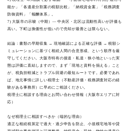
能か」「各遺産分割案の税額比較」「納税資金案」「税務調査
防御資料」「報酬体系」。
7) 大阪市の示唆（中期）— 中央区・北区は流動性高いが評価も
高い。下町は換価性が低いので売却が最善とは限らない。
結論：書類の早期収集 → 現地確認による正確な評価 → 税額シ
ミュレーションに基づく相続人間の合意形成、という順序を厳
守してください。大阪市特有の接道・私道・狭小地といった実
態は評価に直結しますので、まず「現地と資料を揃える」こと
が、税負担軽減とトラブル回避の最短ルートです。必要であれ
ば、地元事情に詳しい税理士（不動産評価・税務調査対応の経
験がある事務所）に早めにご相談ください。
税理士に相談する理由とお問い合わせ情報（大阪市エリアに対
応）
なぜ税理士に相談すべきか（端的な理由）
適正な相続税算定で過大・過少申告を防止、小規模宅地等や貸