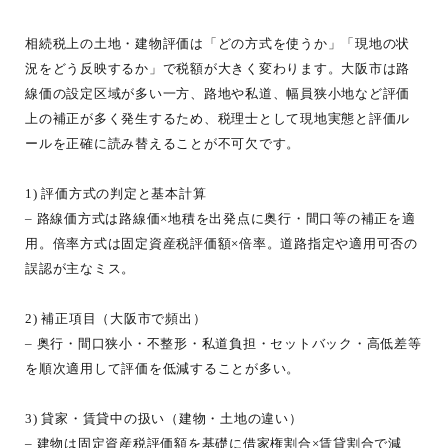
相続税上の土地・建物評価は「どの方式を使うか」「現地の状
況をどう反映するか」で税額が大きく変わります。大阪市は路
線価の設定区域が多い一方、路地や私道、幅員狭小地など評価
上の補正が多く発生するため、税理士として現地実態と評価ル
ールを正確に読み替えることが不可欠です。
1) 評価方式の判定と基本計算
– 路線価方式は路線価×地積を出発点に奥行・間口等の補正を適
用。倍率方式は固定資産税評価額×倍率。道路指定や適用可否の
誤認が主なミス。
2) 補正項目（大阪市で頻出）
– 奥行・間口狭小・不整形・私道負担・セットバック・高低差等
を順次適用して評価を低減することが多い。
3) 貸家・賃貸中の扱い（建物・土地の違い）
– 建物は固定資産税評価額を基礎に借家権割合×賃貸割合で減