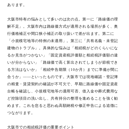
あります。
大阪市特有の悩みとして多いのは次の点。第一に「路線価の理
解不足」。大阪市内は路線価方式が適用される場所が多く、奥
行価格補正や間口狭小補正の取り扱いで差が出ます。第二に
「小規模宅地等の特例の未適用」。第三に「共有名義・未登記
建物のトラブル」。具体的な悩みは「相続税がどのくらいにな
るか見当がつかない」「固定資産税評価額と相続税評価額の違
いが分からない」「路線価で高く算出されてしまうが節税でき
る方法はないか」「相続申告期限（10か月）までに準備が間に
合うか」――といったものです。大阪市では現地確認・登記簿
の精査・賃貸契約の確認が不可欠で、早期に路線価や固定資産
台帳を確認し、小規模宅地等の適用可否、借入金や葬式費用な
ど控除項目の洗い出し、共有持分の整理を進めることを強く勧
めます。これを怠ると思わぬ高額納税や修正申告による追徴に
つながります。
大阪市での相続税評価の重要ポイント