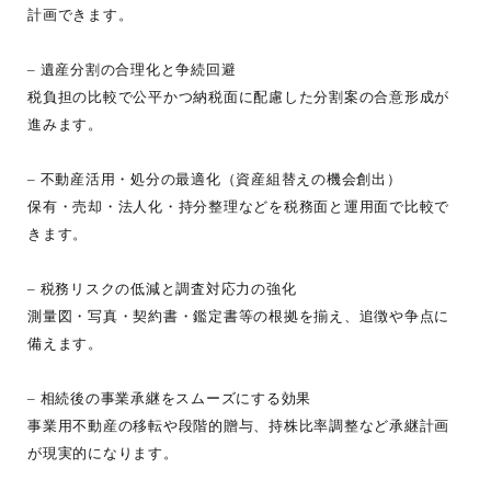
計画できます。
– 遺産分割の合理化と争続回避
税負担の比較で公平かつ納税面に配慮した分割案の合意形成が
進みます。
– 不動産活用・処分の最適化（資産組替えの機会創出）
保有・売却・法人化・持分整理などを税務面と運用面で比較で
きます。
– 税務リスクの低減と調査対応力の強化
測量図・写真・契約書・鑑定書等の根拠を揃え、追徴や争点に
備えます。
– 相続後の事業承継をスムーズにする効果
事業用不動産の移転や段階的贈与、持株比率調整など承継計画
が現実的になります。