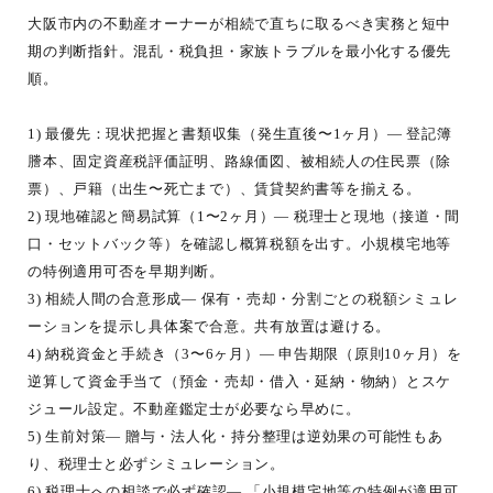
大阪市内の不動産オーナーが相続で直ちに取るべき実務と短中
期の判断指針。混乱・税負担・家族トラブルを最小化する優先
順。
1) 最優先：現状把握と書類収集（発生直後〜1ヶ月）— 登記簿
謄本、固定資産税評価証明、路線価図、被相続人の住民票（除
票）、戸籍（出生〜死亡まで）、賃貸契約書等を揃える。
2) 現地確認と簡易試算（1〜2ヶ月）— 税理士と現地（接道・間
口・セットバック等）を確認し概算税額を出す。小規模宅地等
の特例適用可否を早期判断。
3) 相続人間の合意形成— 保有・売却・分割ごとの税額シミュレ
ーションを提示し具体案で合意。共有放置は避ける。
4) 納税資金と手続き（3〜6ヶ月）— 申告期限（原則10ヶ月）を
逆算して資金手当て（預金・売却・借入・延納・物納）とスケ
ジュール設定。不動産鑑定士が必要なら早めに。
5) 生前対策— 贈与・法人化・持分整理は逆効果の可能性もあ
り、税理士と必ずシミュレーション。
6) 税理士への相談で必ず確認— 「小規模宅地等の特例が適用可