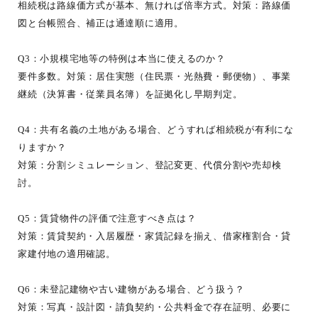
相続税は路線価方式が基本、無ければ倍率方式。対策：路線価
図と台帳照合、補正は通達順に適用。
Q3：小規模宅地等の特例は本当に使えるのか？
要件多数。対策：居住実態（住民票・光熱費・郵便物）、事業
継続（決算書・従業員名簿）を証拠化し早期判定。
Q4：共有名義の土地がある場合、どうすれば相続税が有利にな
りますか？
対策：分割シミュレーション、登記変更、代償分割や売却検
討。
Q5：賃貸物件の評価で注意すべき点は？
対策：賃貸契約・入居履歴・家賃記録を揃え、借家権割合・貸
家建付地の適用確認。
Q6：未登記建物や古い建物がある場合、どう扱う？
対策：写真・設計図・請負契約・公共料金で存在証明、必要に