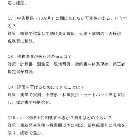
応じ鑑定。
Q7：申告期限（10か月）に間に合わない可能性がある。どうす
る？
対策：概算で試算して納税資金確保、延納・物納の可否検討、
税務署に相談。
Q8：税務調査が来た時の備えは？
対策：計算書・測量図・現地写真・契約書を体系保存、第三者
鑑定書が有効。
Q9：評価を下げるためにできることは？
対策：測量で実測、不整形・私道負担・セットバック等を立証
し、鑑定書で根拠強化。
Q10：いつ税理士に相談すべきか？費用はどのくらい？
対策：相続発生直後〜数週間以内に相談。業務範囲別に見積を
取り、経験で選ぶ。