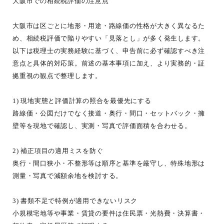
大阪市での相続税評価の注意点
大阪市は区ごとに地形・用途・路線価の性格が大きく異なるた
め、相続税評価で陥りやすい「見落とし」が多く発生します。
以下は税理士の実務経験に基づく、申告前に必ず確認すべき注
意点と具体的対応策。前述の基本事項に加え、より実務的・証
拠重視の観点で整理します。
1) 現地実態と評価計算の照合を最優先にする
路線価・公図だけでなく接道・奥行・間口・セットバック・擁
壁等を現地で確認し、実測・写真で評価面積を合わせる。
2) 補正項目の適用ミスを防ぐ
奥行・間口狭小・不整形等は順序と基準を厳守し、特殊地形は
測量・写真で減額余地を検討する。
3) 書類不足で特例が適用できないリスク
小規模宅地等や事業・賃貸の要件は住民票・光熱費・決算書・