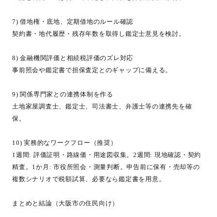
7) 借地権・底地、定期借地のルール確認
契約書・地代履歴・残存年数を取得し鑑定士意見を検討。
8) 金融機関評価と相続税評価のズレ対応
事前照会や鑑定書で担保査定とのギャップに備える。
9) 関係専門家との連携体制を作る
土地家屋調査士、鑑定士、司法書士、弁護士等の連携先を確
保。
10) 実務的なワークフロー（推奨）
1週間: 評価証明・路線価・用途図収集。2週間: 現地確認・契約
精査。1か月: 市役所照会・測量判断。申告前に保有・売却等の
複数シナリオで税額試算、必要なら鑑定書を用意。
まとめと結論（大阪市の住民向け）