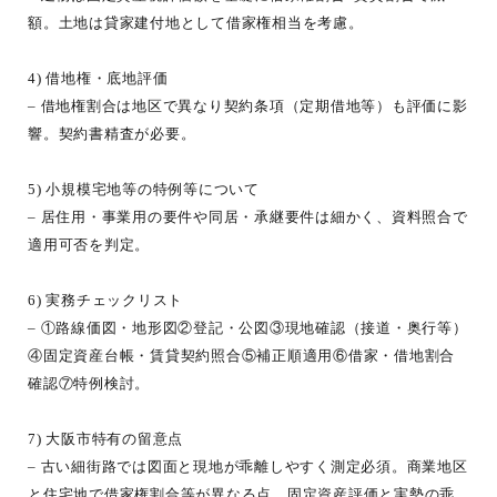
額。土地は貸家建付地として借家権相当を考慮。
4) 借地権・底地評価
– 借地権割合は地区で異なり契約条項（定期借地等）も評価に影
響。契約書精査が必要。
5) 小規模宅地等の特例等について
– 居住用・事業用の要件や同居・承継要件は細かく、資料照合で
適用可否を判定。
6) 実務チェックリスト
– ①路線価図・地形図②登記・公図③現地確認（接道・奥行等）
④固定資産台帳・賃貸契約照合⑤補正順適用⑥借家・借地割合
確認⑦特例検討。
7) 大阪市特有の留意点
– 古い細街路では図面と現地が乖離しやすく測定必須。商業地区
と住宅地で借家権割合等が異なる点、固定資産評価と実勢の乖