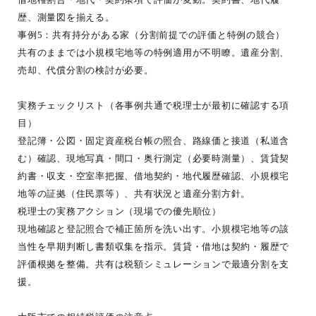
歴、測量図を揃える。
事例5：共有持分がある家（分割前提での評価と特例の競合）
共有のままでは小規模宅地等の特例適用が不明瞭。遺産分割、
売却、代償分割の検討が必要。
実務チェックリスト（各事例共通で税理士が最初に確認する項
目）
登記簿・公図・固定資産税台帳の照合、路線価と接道（私道含
む）確認、現地写真・間口・奥行測定（必要時測量）、賃貸契
約書・収支・空室率把握、借地契約・地代履歴確認、小規模宅
地等の証拠（住民票等）、共有状況と遺産分割方針。
税理士の実務アクション（現場での優先順位）
現地確認と登記照合で補正箇所を洗い出す。小規模宅地等の該
当性を早期判断し書類収集を指示。賃貸・借地は契約・履歴で
評価根拠を整備。共有は税額シミュレーションで最適分割を支
援。