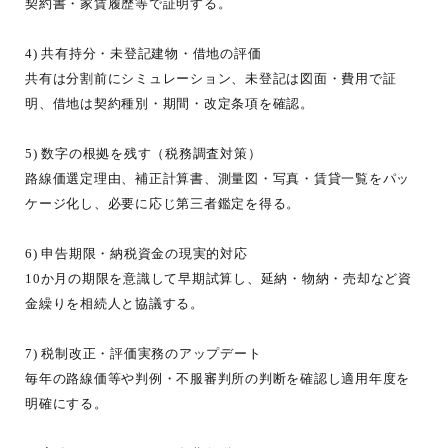
契約書・家賃履歴等で証明する。
4) 共有持分・未登記建物・借地の評価
共有は分割前にシミュレーション、未登記は図面・費用で証
明、借地は契約種別・期間・改定条項を確認。
5) 数字の根拠を残す（税務調査対策）
路線価選定理由、補正計算書、測量図・写真・賃貸一覧をパッ
ケージ化し、必要に応じ第三者鑑定を得る。
6) 申告期限・納税資金の現実的対応
10か月の期限を意識して早期試算し、延納・物納・売却など資
金繰りを相続人と協議する。
7) 税制改正・評価実務のアップデート
毎年の路線価等や判例・不服審判所の判断を確認し適用年度を
明確にする。