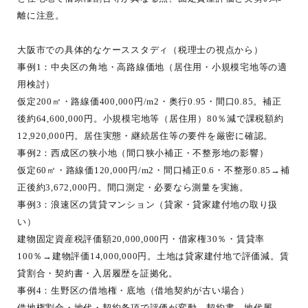
離に注意。
大阪市での具体的なケーススタディ（税理士の視点から）
事例1：中央区の角地・高路線価地（居住用・小規模宅地等の適
用検討）
仮定200㎡・路線価400,000円/m2・奥行0.95・間口0.85。補正
後約64,600,000円。小規模宅地等（居住用）80％減で課税額約
12,920,000円。居住実態・継続居住等の要件を厳密に確認。
事例2：西成区の狭小地（間口狭小補正・不整形地の影響）
仮定60㎡・路線価120,000円/m2・間口補正0.6・不整形0.85→補
正後約3,672,000円。間口測定・必要なら測量を実施。
事例3：浪速区の賃貸マンション（貸家・貸家建付地の取り扱
い）
建物固定資産税評価額20,000,000円・借家権30％・賃貸率
100％→建物評価14,000,000円。土地は貸家建付地で評価減。賃
貸割合・契約書・入居履歴を証拠化。
事例4：生野区の借地権・底地（借地契約が古い場合）
借地権割合・地代・契約条項で評価が変動。契約書、地代履