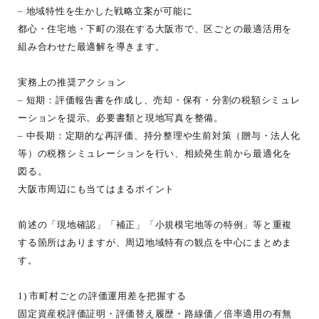
– 地域特性を生かした戦略立案が可能に
都心・住宅地・下町の混在する大阪市で、区ごとの最適活用を
組み合わせた最適解を導きます。
実務上の推奨アクション
– 短期：評価報告書を作成し、売却・保有・分割の税額シミュレ
ーションを提示。必要書類と現地写真を整備。
– 中長期：定期的な再評価、持分整理や生前対策（贈与・法人化
等）の税務シミュレーションを行い、相続発生前から最適化を
図る。
大阪市周辺にも当てはまるポイント
前述の「現地確認」「補正」「小規模宅地等の特例」等と重複
する箇所はありますが、周辺地域特有の観点を中心にまとめま
す。
1) 市町村ごとの評価運用差を把握する
固定資産税評価証明・評価替え履歴・路線価／倍率適用の有無