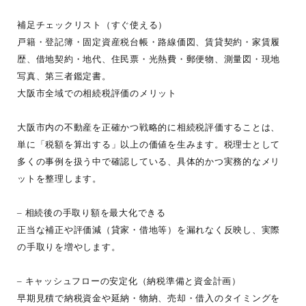
補足チェックリスト（すぐ使える）
戸籍・登記簿・固定資産税台帳・路線価図、賃貸契約・家賃履
歴、借地契約・地代、住民票・光熱費・郵便物、測量図・現地
写真、第三者鑑定書。
大阪市全域での相続税評価のメリット
大阪市内の不動産を正確かつ戦略的に相続税評価することは、
単に「税額を算出する」以上の価値を生みます。税理士として
多くの事例を扱う中で確認している、具体的かつ実務的なメリ
ットを整理します。
– 相続後の手取り額を最大化できる
正当な補正や評価減（貸家・借地等）を漏れなく反映し、実際
の手取りを増やします。
– キャッシュフローの安定化（納税準備と資金計画）
早期見積で納税資金や延納・物納、売却・借入のタイミングを