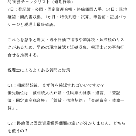
8) 実務チェックリスト（短期行動）
7日：登記簿・公図・固定資産台帳・路線価図入手。14日：現地
確認・契約書収集。1か月：特例判断・試算。申告前：証拠パッ
ケージと税理士最終確認。
これらを怠ると過大・過小評価で追徴や加算税・延滞税のリス
クがあるため、早めの現地確認と証拠収集、税理士との事前打
合せを推奨する。
税理士によるよくある質問と対策
Q1：相続開始後、まず何を確認すればいいですか？
優先順位は「被相続人の戸籍・住民票の除票・遺言」「登記
簿・固定資産税台帳」「賃貸・借地契約」「金融資産・債務一
覧」。
Q2：路線価と固定資産税評価額の違いが分かりません。どちら
を使うの？