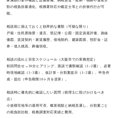
家減額の要件確認と証拠整備、納税資金・延納・物納や遺産分
割の税負担最適化、税務署対応や鑑定士等との折衝代行が可
能。
相談前に揃えておくと効率的な書類（可能な限り）
戸籍・住民票除票・遺言、登記簿・公図・固定資産評価、路線
価図、賃貸契約・家賃履歴、借地契約、建築図面、預貯金・証
券・借入残高、葬儀領収。
相談の流れと目安スケジュール（大阪市での実務想定）
初回問合せ→30分ヒアリング、面談で書類確認（1–2週）、必要
時現地確認（1–3週）、仮計算・分割案提示（1–2週）、申告作
成・提出（申告期限10ヶ月を逆算）。
相談時に優先的に確認したい質問（税理士に投げかけるべき
点）
小規模宅地等の適用可否、概算税額と納税見通し、分割案ごと
の税負担比較、税務調査対応実績と費用。