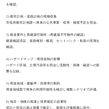
を確認。
2) 都市計画・道路計画の情報収集
市役所都市計画課へ将来の公共事業・収用・補償予定を照会。
3) 接道要件と再建築可能性（再建築不可物件の確認）
建築確認済証、道路種別・幅員、セットバック・私道の実測を
確認。
4) ハザードマップ・環境規制の影響
ハザード区域、土壌汚染等を照会し流動性・保険・融資への影
響を記録。
5) 用途地域・建蔽率・容積率の制約
用途地域図で将来の利用可能性を検討し複数シナリオで評価。
6) 地目・地積の相違と境界確定の必要性
登記と現況の差は測量で確定し、面積を評価根拠に添付。