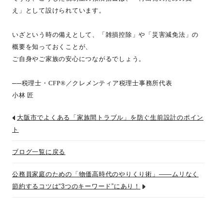
え」として設けられています。
いざという時の備えとして、「雑損控除」や「災害減免法」の
概要を知っておくことが、
ご自身やご家族の安心につながるでしょう。
──税理士・CFP®／クレメンティア税理士事務所代表
小林 匠
大阪市でよくある「家族間トラブル」を防ぐ生前設計のポイン
ト
ブログ一覧に戻る
公務員家庭のための「物価高時代のやりくり術」――ムリなく
節約するコツは“3つのキーワード”にあり！