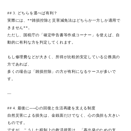
## 3. どちらを選べば有利？
実際には、**雑損控除と災害減免法はどちらか一方しか適用で
きません**。
ただし、国税庁の「確定申告書等作成コーナー」を使えば、自
動的に有利な方を判定してくれます。
もし修理費などが大きく、所得が比較的安定している公務員の
方であれば、
多くの場合は「雑損控除」の方が有利になるケースが多いで
す。
—
## 4. 最後に──心の回復と生活再建を支える制度
自然災害による損失は、金銭面だけでなく、心の負担も大きい
ものです。
ですが、こうした税制上の救済措置は、「再出発のための支