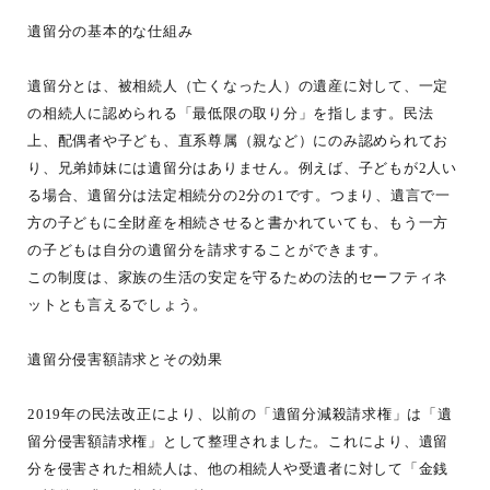
遺留分の基本的な仕組み
遺留分とは、被相続人（亡くなった人）の遺産に対して、一定
の相続人に認められる「最低限の取り分」を指します。民法
上、配偶者や子ども、直系尊属（親など）にのみ認められてお
り、兄弟姉妹には遺留分はありません。例えば、子どもが2人い
る場合、遺留分は法定相続分の2分の1です。つまり、遺言で一
方の子どもに全財産を相続させると書かれていても、もう一方
の子どもは自分の遺留分を請求することができます。
この制度は、家族の生活の安定を守るための法的セーフティネ
ットとも言えるでしょう。
遺留分侵害額請求とその効果
2019年の民法改正により、以前の「遺留分減殺請求権」は「遺
留分侵害額請求権」として整理されました。これにより、遺留
分を侵害された相続人は、他の相続人や受遺者に対して「金銭