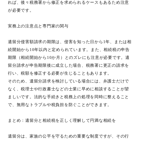
れば、後々税務署から修正を求められるケースもあるため注意
が必要です。
実務上の注意点と専門家の関与
遺留分侵害額請求の期限は、侵害を知った日から1年、または相
続開始から10年以内と定められています。また、相続税の申告
期限（相続開始から10か月）とのズレにも注意が必要です。遺
留分請求が申告期限後に成立した場合、税務署に更正の請求を
行い、税額を修正する必要が生じることもあります。
そのため、遺留分請求を検討している場合には、弁護士だけで
なく、税理士や行政書士などの士業に早めに相談することが望
ましいです。法的な手続きと税務上の処理を同時に整えること
で、無用なトラブルや税負担を防ぐことができます。
まとめ：遺留分と相続税を正しく理解して円満な相続を
遺留分は、家族の公平を守るための重要な制度ですが、その行