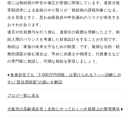
使には相続税の申告や修正が密接に関係しています。遺留分侵
害額請求による金銭のやり取りが「相続税の課税対象になる」
点を見落とすと、思わぬ税負担や申告漏れのリスクが発生する
おそれがあります。
遺言や生前贈与を行う側も、遺留分の範囲を理解した上で、相
続人間のバランスを考慮した財産設計をすることが大切です。
相続は「家族の未来を守るための制度」です。複雑な法的・税
務的課題が絡む場合は、早めに弁護士や税理士、行政書士など
の専門家に相談し、円満な相続を実現しましょう。
単身赴任でも「3,000万円控除」は受けられる？——誤解しや
すい“居住用財産”の扱いを解説
ブログ一覧に戻る
大阪市の高齢者必見｜生前にやっておくべき税務上の整理事項