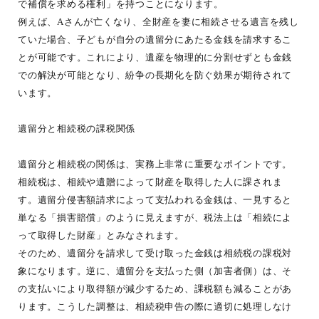
で補償を求める権利」を持つことになります。
例えば、Aさんが亡くなり、全財産を妻に相続させる遺言を残し
ていた場合、子どもが自分の遺留分にあたる金銭を請求するこ
とが可能です。これにより、遺産を物理的に分割せずとも金銭
での解決が可能となり、紛争の長期化を防ぐ効果が期待されて
います。
遺留分と相続税の課税関係
遺留分と相続税の関係は、実務上非常に重要なポイントです。
相続税は、相続や遺贈によって財産を取得した人に課されま
す。遺留分侵害額請求によって支払われる金銭は、一見すると
単なる「損害賠償」のように見えますが、税法上は「相続によ
って取得した財産」とみなされます。
そのため、遺留分を請求して受け取った金銭は相続税の課税対
象になります。逆に、遺留分を支払った側（加害者側）は、そ
の支払いにより取得額が減少するため、課税額も減ることがあ
ります。こうした調整は、相続税申告の際に適切に処理しなけ